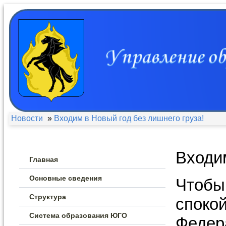
Новости
»
Входим в Новый год без лишнего груза!
Входим
Главная
Основные сведения
Чтобы
Структура
спокой
Система образования ЮГО
Федер