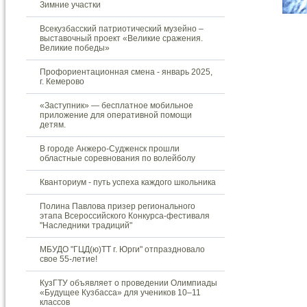
Зимние участки
Всекузбасский патриотический музейно –
выставочный проект «Великие сражения.
Великие победы»
Профориентационная смена - январь 2025,
г. Кемерово
«Заступник» — бесплатное мобильное
приложение для оперативной помощи
детям.
В городе Анжеро-Судженск прошли
областные соревнования по волейболу
Кванториум - путь успеха каждого школьника
Полина Павлова призер регионального
этапа Всероссийского Конкурса-фестиваля
"Наследники традиций"
МБУДО "ГЦД(ю)ТТ г. Юрги" отпраздновало
свое 55-летие!
КузГТУ объявляет о проведении Олимпиады
«Будущее Кузбасса» для учеников 10–11
классов