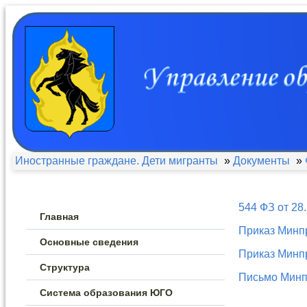
Иностранные граждане. Дети мигранты
»
Документы
»
544 ФЗ от 28
Главная
Приказ Минп
Основные сведения
Приказ Минпр
Структура
Письмо Минпр
Система образования ЮГО