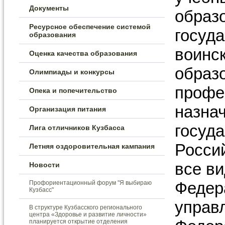
Документы
образ
Ресурсное обеспечение системой
госуд
образования
воинс
Оценка качества образования
образ
Олимпиады и конкурсы
профе
Опека и попечительство
назна
Организация питания
госуд
Лига отличников Кузбасса
Росси
Летняя оздоровительная кампания
все в
Новости
Федер
Профориентационный форум "Я выбираю
Кузбасс"
управ
В структуре Кузбасского регионального
центра «Здоровье и развитие личности»
планируется открытие отделения