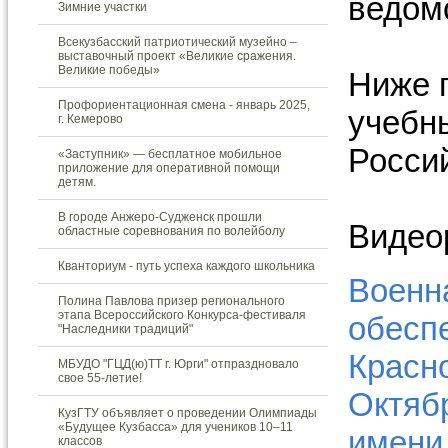
ведом
Зимние участки
Всекузбасский патриотический музейно –
выставочный проект «Великие сражения.
Великие победы»
Ниже 
Профориентационная смена - январь 2025,
учебн
г. Кемерово
Росси
«Заступник» — бесплатное мобильное
приложение для оперативной помощи
детям.
В городе Анжеро-Судженск прошли
Видео
областные соревнования по волейболу
Кванториум - путь успеха каждого школьника
Военн
Полина Павлова призер регионального
этапа Всероссийского Конкурса-фестиваля
обеспе
"Наследники традиций"
Красн
МБУДО "ГЦД(ю)ТТ г. Юрги" отпраздновало
свое 55-летие!
Октяб
КузГТУ объявляет о проведении Олимпиады
«Будущее Кузбасса» для учеников 10–11
имени
классов