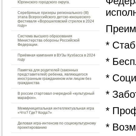
Федер
Юргинского городского округа.
испол
Серебряные призеры регионального (III)
этапа Всероссийского детско-юношеского
фестиваля «Ворошиловский стрелок в 2024
Преим
году»
Система высшего образования
Министерства обороны Российской
* Ста
Федерации.
Приёмная кампания в ВУЗы Кузбасса в 2024
* Бес
году
Памятка для родителей (законных
представителей) ребенка, являющегося
* Соц
иностранным гражданином или лицом без
гражданства
* Забо
В россии стартовал очередной «культурный
марафон».
* Про
Межмуниципальная интеллектуальная игра
«Что? Где? Когда?»
Деловая игра-интенсив по социокультурному
* Воз
проектированию