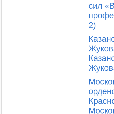
сил «
профе
2)
Казан
Жуков
Казан
Жуков
Моско
орден
Красн
Моско