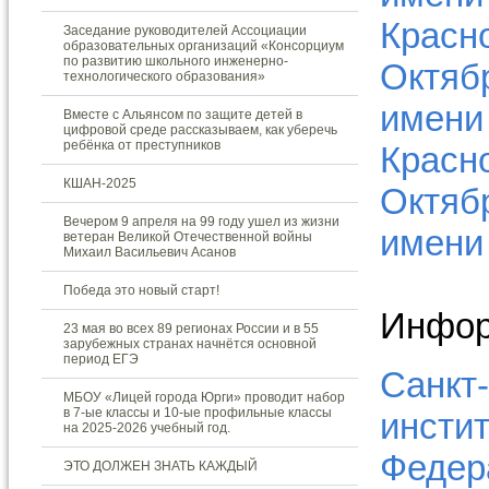
Красн
Заседание руководителей Ассоциации
образовательных организаций «Консорциум
по развитию школьного инженерно-
Октяб
технологического образования»
имени
Вместе с Альянсом по защите детей в
цифровой среде рассказываем, как уберечь
ребёнка от преступников
Красн
КШАН-2025
Октяб
Вечером 9 апреля на 99 году ушел из жизни
имени
ветеран Великой Отечественной войны
Михаил Васильевич Асанов
Победа это новый старт!
Инфор
23 мая во всех 89 регионах России и в 55
зарубежных странах начнётся основной
период ЕГЭ
Санкт
МБОУ «Лицей города Юрги» проводит набор
в 7-ые классы и 10-ые профильные классы
инсти
на 2025-2026 учебный год.
Федера
ЭТО ДОЛЖЕН ЗНАТЬ КАЖДЫЙ