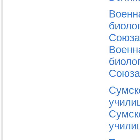
Военн
биоло
Союза
Военн
биоло
Союза
Сумск
училищ
Сумск
училищ