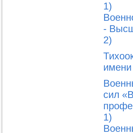
1)
Военн
- Выс
2)
Тихоо
имени
Военн
сил «
профе
1)
Военн