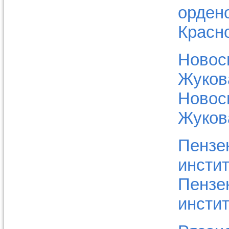
орден
Красн
Новос
Жукова
Новос
Жукова
Пензе
инстит
Пензе
инстит