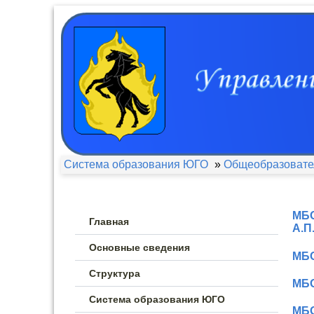
Система образования ЮГО
»
Общеобразовате
МБО
Главная
А.П
Основные сведения
МБО
Структура
МБО
Система образования ЮГО
МБО