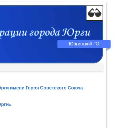
Юргинский ГО
рги имени Героя Советского Союза
Юрги»