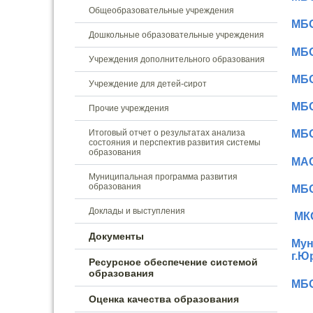
Общеобразовательные учреждения
МБО
Дошкольные образовательные учреждения
МБО
Учреждения дополнительного образования
МБО
Учреждение для детей-сирот
МБО
Прочие учреждения
Итоговый отчет о результатах анализа
МБО
состояния и перспектив развития системы
образования
МАО
Муниципальная программа развития
образования
МБО
Доклады и выступления
МКО
Документы
Мун
г.Ю
Ресурсное обеспечение системой
образования
МБ
Оценка качества образования